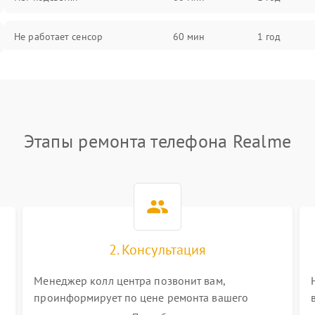
Не работает сенсор
60 мин
1 год
Мерцает изображение
60 мин
1 год
Не работает 3D Touch
60 мин
1 год
Этапы ремонта телефона Realme
Не работает Face ID
60 мин
1 год
2. Консультация
Менеджер колл центра позвонит вам,
проинформирует по цене ремонта вашего
телефона а также ответит на все ваши вопросы.