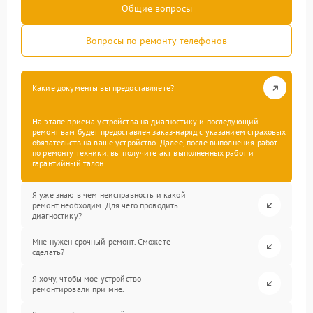
Общие вопросы
Вопросы по ремонту телефонов
Какие документы вы предоставляете?
На этапе приема устройства на диагностику и последующий
ремонт вам будет предоставлен заказ-наряд с указанием страховых
обязательств на ваше устройство. Далее, после выполнения работ
по ремонту техники, вы получите акт выполненных работ и
гарантийный талон.
Я уже знаю в чем неисправность и какой
ремонт необходим. Для чего проводить
диагностику?
Мне нужен срочный ремонт. Сможете
сделать?
Я хочу, чтобы мое устройство
ремонтировали при мне.