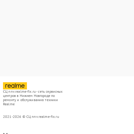
СЦ nnv.realme-fix.ru - сеть сервисных
центров в Нижнем Новгороде по
ремонту и обслуживанию техники
Realme
2021-2026 © СЦ nnv.realme-fix.ru