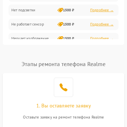
Нет подсветки
1500 ₽
Подробнее →
Проблемы с работой системы, корпусом и другие
Не работает сенсор
1500 ₽
Подробнее →
Мерцает изображение
1500 ₽
Подробнее →
Не работает 3D Touch
2400 ₽
Подробнее →
Этапы ремонта телефона Realme
Не работает Face ID
4000 ₽
Подробнее →
1. Вы оставляете заявку
Оставьте заявку на ремонт телефона Realme