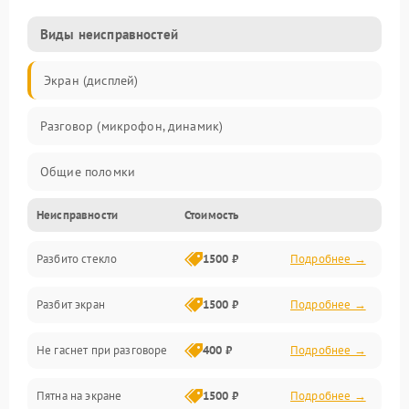
Виды неисправностей
Экран (дисплей)
Разговор (микрофон, динамик)
Общие поломки
Неисправности
Стоимость
Проблемы связи
Разбито стекло
1500 ₽
Подробнее →
Камеры
Разбит экран
1500 ₽
Подробнее →
Проблемы с дисплеем и сенсором
Не гаснет при разговоре
400 ₽
Подробнее →
Зарядка
Пятна на экране
1500 ₽
Подробнее →
Проблемы с питанием, зарядкой и аккумулятором