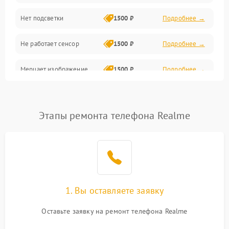
Нет подсветки
1500 ₽
Подробнее →
Проблемы с работой системы, корпусом и другие
Не работает сенсор
1500 ₽
Подробнее →
Мерцает изображение
1500 ₽
Подробнее →
Не работает 3D Touch
2400 ₽
Подробнее →
Этапы ремонта телефона Realme
Не работает Face ID
4000 ₽
Подробнее →
1. Вы оставляете заявку
Оставьте заявку на ремонт телефона Realme