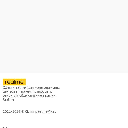
СЦ nnv.realme-fix.ru - сеть сервисных
центров в Нижнем Новгороде по
ремонту и обслуживанию техники
Realme
2021-2026 © СЦ nnv.realme-fix.ru