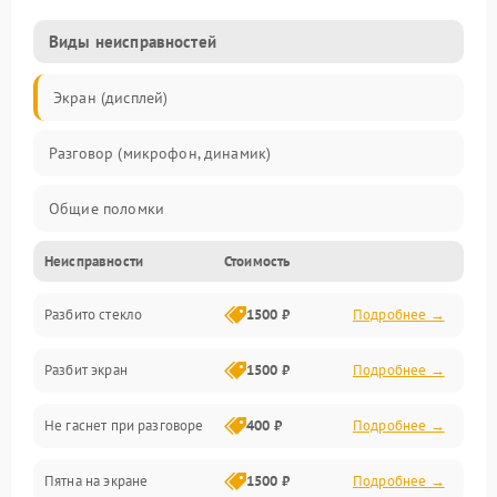
Виды неисправностей
Экран (дисплей)
Разговор (микрофон, динамик)
Общие поломки
Неисправности
Стоимость
Проблемы связи
Разбито стекло
1500 ₽
Подробнее →
Камеры
Разбит экран
1500 ₽
Подробнее →
Проблемы с дисплеем и сенсором
Не гаснет при разговоре
400 ₽
Подробнее →
Зарядка
Пятна на экране
1500 ₽
Подробнее →
Проблемы с питанием, зарядкой и аккумулятором