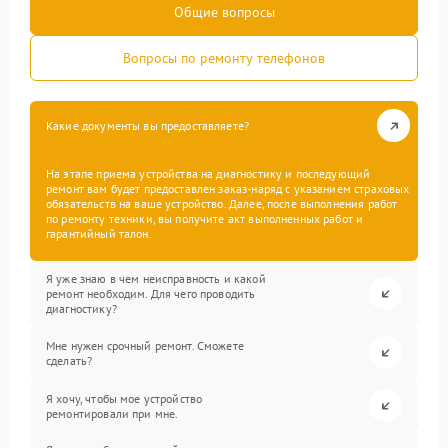
Общие вопросы
Вопросы по ремонту телефонов
Какие документы вы предоставляете?
На этапе приема устройства на диагностику и последующий
ремонт вам будет предоставлен заказ-наряд с указанием страховых
обязательств на ваше устройство. Далее, после выполнения работ
по ремонту техники, вы получите акт выполненных работ и
гарантийный талон.
Я уже знаю в чем неисправность и какой
ремонт необходим. Для чего проводить
диагностику?
Мне нужен срочный ремонт. Сможете
сделать?
Я хочу, чтобы мое устройство
ремонтировали при мне.