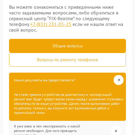
Вы можете ознакомиться с приведенными ниже
часто задаваемыми вопросами, либо обратиться в
сервисный центр “FIX-Realme” по следующему
телефону
+7 (831) 231-05-25
если не нашли ответ на
свой вопрос.
Общие вопросы
Вопросы по ремонту телефонов
Какие документы вы предоставляете?
На этапе приема устройства на диагностику и последующий
ремонт вам будет предоставлен заказ-наряд с указанием страховых
обязательств на ваше устройство. Далее, после выполнения работ
по ремонту техники, вы получите акт выполненных работ и
гарантийный талон.
Я уже знаю в чем неисправность и какой
ремонт необходим. Для чего проводить