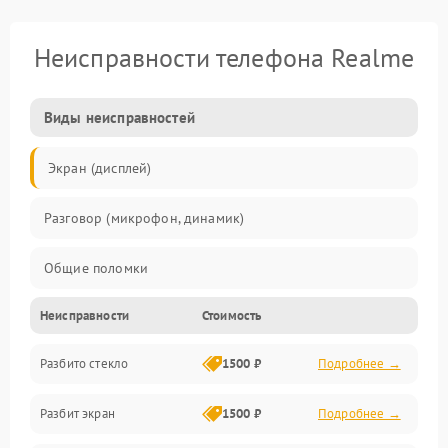
Неисправности телефона Realme
Виды неисправностей
Экран (дисплей)
Разговор (микрофон, динамик)
Общие поломки
Неисправности
Стоимость
Проблемы связи
Разбито стекло
1500 ₽
Подробнее →
Камеры
Разбит экран
1500 ₽
Подробнее →
Проблемы с дисплеем и сенсором