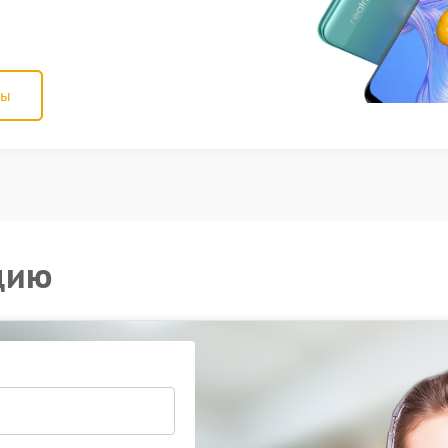
ны
цию