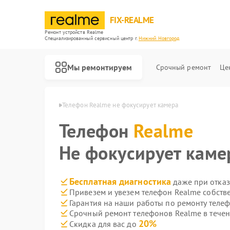
FIX-REALME
Ремонт устройств Realme
Специализированный cервисный центр г.
Нижний Новгород
Мы ремонтируем
Срочный ремонт
Це
в Нижнем Новгороде
Телефон Realme не фокусирует камера
Телефон
Realme
Не фокусирует каме
Бесплатная диагностика
даже при отказ
Привезем и увезем телефон Realme собств
Гарантия на наши работы по ремонту теле
Срочный ремонт телефонов Realme в течен
20%
Скидка для вас до