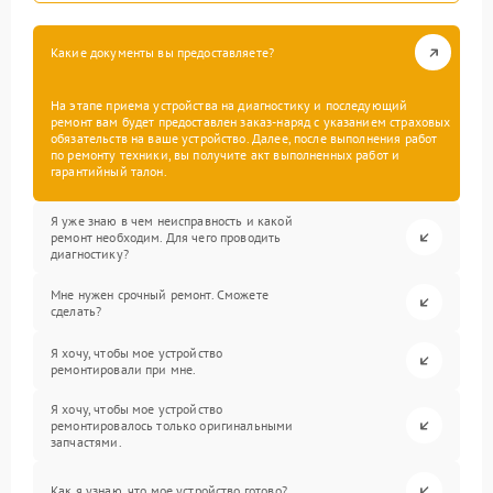
Какие документы вы предоставляете?
На этапе приема устройства на диагностику и последующий
ремонт вам будет предоставлен заказ-наряд с указанием страховых
обязательств на ваше устройство. Далее, после выполнения работ
по ремонту техники, вы получите акт выполненных работ и
гарантийный талон.
Я уже знаю в чем неисправность и какой
ремонт необходим. Для чего проводить
диагностику?
Мне нужен срочный ремонт. Сможете
сделать?
Я хочу, чтобы мое устройство
ремонтировали при мне.
Я хочу, чтобы мое устройство
ремонтировалось только оригинальными
запчастями.
Как я узнаю, что мое устройство готово?