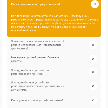
Какие документы вы предоставляете?
На этапе приема устройства на диагностику и последующий
ремонт вам будет предоставлен заказ-наряд с указанием страховых
обязательств на ваше устройство. Далее, после выполнения работ
по ремонту техники, вы получите акт выполненных работ и
гарантийный талон.
Я уже знаю в чем неисправность и какой
ремонт необходим. Для чего проводить
диагностику?
Мне нужен срочный ремонт. Сможете
сделать?
Я хочу, чтобы мое устройство
ремонтировали при мне.
Я хочу, чтобы мое устройство
ремонтировалось только оригинальными
запчастями.
Как я узнаю, что мое устройство готово?