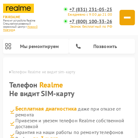
+7 (831) 231-05-25
Ежедневно с 9:00 до 21:00
FIX-REALME
+7 (800) 100-33-26
Ремонт устройств Realme
Специализированный
Звонок бесплатный по РФ
cервисный центр г.
Нижний
Новгород
Мы ремонтируем
Позвонить
ороде
Телефон Realme не видит sim-карту 
Телефон
Realme
Не видит SIM-карту
Бесплатная диагностика
даже при отказе от
ремонта
Привезем и увезем телефон Realme собственной
доставкой
Гарантия на наши работы по ремонту телефонов