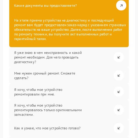
Какие документы вы предоставляете?
На этапе приема устройства на диагностику и последующий
ремонт вам будет предоставлен заказ-наряд с указанием страховых
обязательств на ваше устройство. Далее, после выполнения работ
по ремонту техники, вы получите акт выполненных работ и
гарантийный талон.
Я уже знаю в чем неисправность и какой
ремонт необходим. Для чего проводить
диагностику?
Мне нужен срочный ремонт. Сможете
сделать?
Я хочу, чтобы мое устройство
ремонтировали при мне.
Я хочу, чтобы мое устройство
ремонтировалось только оригинальными
запчастями.
Как я узнаю, что мое устройство готово?