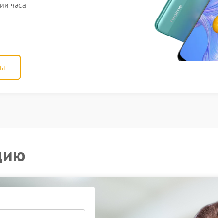
ии часа
ны
цию