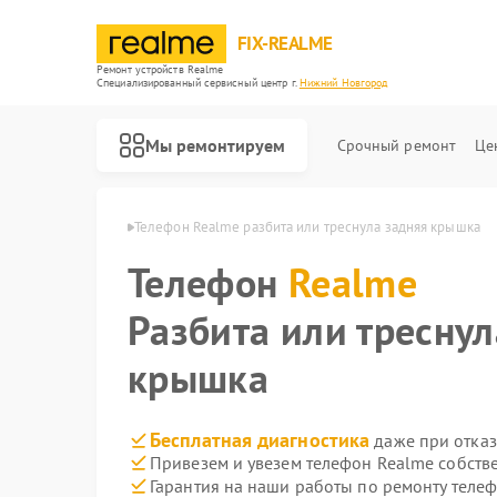
FIX-REALME
Ремонт устройств Realme
Специализированный cервисный центр г.
Нижний Новгород
Мы ремонтируем
Срочный ремонт
Це
в Нижнем Новгороде
Телефон Realme разбита или треснула задняя крышка
Телефон
Realme
Разбита или треснул
крышка
Бесплатная диагностика
даже при отказ
Привезем и увезем телефон Realme собств
Гарантия на наши работы по ремонту теле