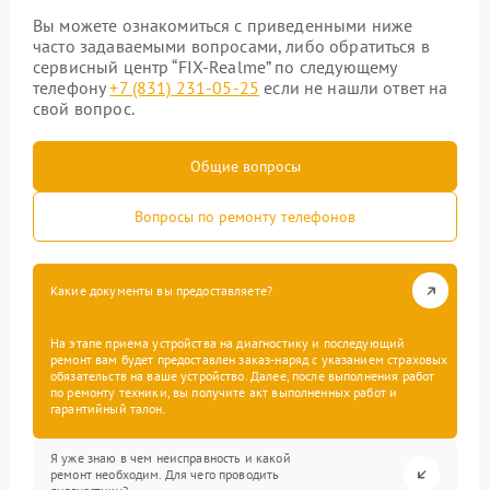
Вы можете ознакомиться с приведенными ниже
часто задаваемыми вопросами, либо обратиться в
сервисный центр “FIX-Realme” по следующему
телефону
+7 (831) 231-05-25
если не нашли ответ на
свой вопрос.
Общие вопросы
Вопросы по ремонту телефонов
Какие документы вы предоставляете?
На этапе приема устройства на диагностику и последующий
ремонт вам будет предоставлен заказ-наряд с указанием страховых
обязательств на ваше устройство. Далее, после выполнения работ
по ремонту техники, вы получите акт выполненных работ и
гарантийный талон.
Я уже знаю в чем неисправность и какой
ремонт необходим. Для чего проводить