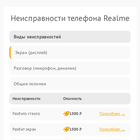
Неисправности телефона Realme
Виды неисправностей
Экран (дисплей)
Разговор (микрофон, динамик)
Общие поломки
Неисправности
Стоимость
Проблемы связи
Разбито стекло
1500 ₽
Подробнее →
Камеры
Разбит экран
1500 ₽
Подробнее →
Проблемы с дисплеем и сенсором