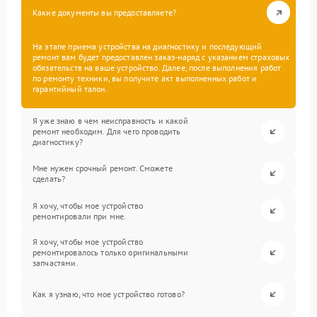
Какие документы вы предоставляете?
На этапе приема устройства на диагностику и последующий
ремонт вам будет предоставлен заказ-наряд с указанием страховых
обязательств на ваше устройство. Далее, после выполнения работ
по ремонту техники, вы получите акт выполненных работ и
гарантийный талон.
Я уже знаю в чем неисправность и какой
ремонт необходим. Для чего проводить
диагностику?
Мне нужен срочный ремонт. Сможете
сделать?
Я хочу, чтобы мое устройство
ремонтировали при мне.
Я хочу, чтобы мое устройство
ремонтировалось только оригинальными
запчастями.
Как я узнаю, что мое устройство готово?