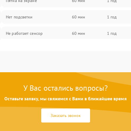
Пятна на экране
60 мин
1 год
Нет подсветки
60 мин
1 год
Не работает сенсор
60 мин
1 год
Мерцает изображение
60 мин
1 год
Не работает 3D Touch
60 мин
1 год
Не работает Face ID
60 мин
1 год
У Вас остались вопросы?
Оставьте заявку, мы свяжемся с Вами в ближайшее время
Заказать звонок